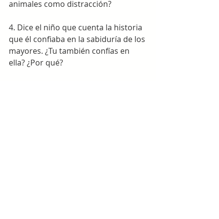
animales como distracción?
4. Dice el niño que cuenta la historia 
que él confiaba en la sabiduría de los 
mayores. ¿Tu también confías en 
ella? ¿Por qué?
5. Domesticar es privar de la 
libertad? Por qué?
6. ¿Crees que las personas tenemos 
que aceptar nuestra impotencia? 
¿Por qué?
7. ¿Crees que los hombres tenemos 
un destino? ¿Por qué?
8. ¿Cómo crees que debemos educar 
a los niños para evitar que se 