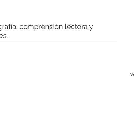
ografía, comprensión lectora y 
es.
V