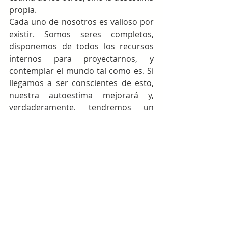
propia.
Cada uno de nosotros es valioso por 
existir. Somos seres completos, 
disponemos de todos los recursos 
internos para proyectarnos, y 
contemplar el mundo tal como es. Si 
llegamos a ser conscientes de esto, 
nuestra autoestima mejorará y, 
verdaderamente, tendremos un 
carácter fuerte.
OBJETIVO
:  Fortalecer la 
ortografía, comprensión 
lectora y lógica verbal en los 
estudiantes.