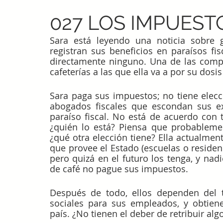
027 LOS IMPUEST
Sara está leyendo una noticia sobre 
registran sus beneficios en paraísos fi
directamente ninguno. Una de las compa
cafeterías a las que ella va a por su dosis
Sara paga sus impuestos; no tiene elecc
abogados fiscales que escondan sus ex
paraíso fiscal. No está de acuerdo con 
¿quién lo está? Piensa que probablemen
¿qué otra elección tiene? Ella actualmen
que provee el Estado (escuelas o residenc
pero quizá en el futuro los tenga, y nad
de café no pague sus impuestos.
Después de todo, ellos dependen del tr
sociales para sus empleados, y obtiene
país. ¿No tienen el deber de retribuir al