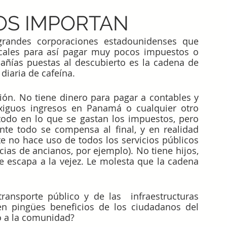
OS IMPORTAN
grandes corporaciones estadounidenses que 
scales para así pagar muy pocos impuestos o 
ñías puestas al descubierto es la cadena de 
 diaria de cafeína.
ión. No tiene dinero para pagar a contables y 
iguos ingresos en Panamá o cualquier otro 
todo en lo que se gastan los impuestos, pero 
te todo se compensa al final, y en realidad 
te no hace uso de todos los servicios públicos 
ias de ancianos, por ejemplo). No tiene hijos, 
ie escapa a la vejez. Le molesta que la cadena 
ansporte público y de las  infraestructuras 
n pingües beneficios de los ciudadanos del 
go a la comunidad?